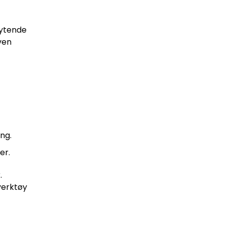
flytende
ven
eng.
er.
.
verktøy