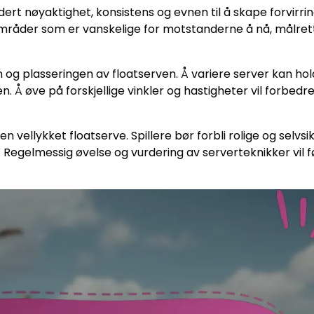
dert nøyaktighet, konsistens og evnen til å skape forvirrin
 områder som er vanskelige for motstanderne å nå, målre
en og plasseringen av floatserven. Å variere server kan ho
 Å øve på forskjellige vinkler og hastigheter vil forbedr
 en vellykket floatserve. Spillere bør forbli rolige og selvsi
 Regelmessig øvelse og vurdering av serverteknikker vil fø