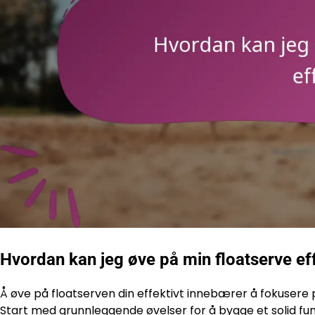
Hvordan kan jeg øve på min floatserve eff
Å øve på floatserven din effektivt innebærer å fokusere 
Start med grunnleggende øvelser for å bygge et solid fu