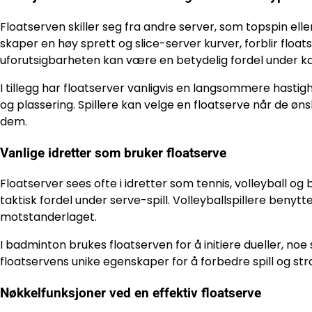
Floatserven skiller seg fra andre server, som topspin elle
skaper en høy sprett og slice-server kurver, forblir float
uforutsigbarheten kan være en betydelig fordel under 
I tillegg har floatserver vanligvis en langsommere hasti
og plassering. Spillere kan velge en floatserve når de ø
dem.
Vanlige idretter som bruker floatserve
Floatserver sees ofte i idretter som tennis, volleyball og 
taktisk fordel under serve-spill. Volleyballspillere benyt
motstanderlaget.
I badminton brukes floatserven for å initiere dueller, noe 
floatservens unike egenskaper for å forbedre spill og stra
Nøkkelfunksjoner ved en effektiv floatserve