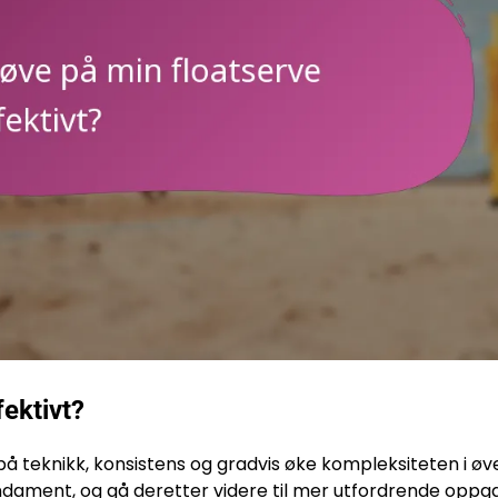
ektivt?
på teknikk, konsistens og gradvis øke kompleksiteten i øv
ndament, og gå deretter videre til mer utfordrende oppg