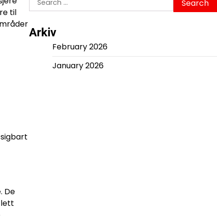
sjere
for:
e til
områder
Arkiv
February 2026
January 2026
tsigbart
. De
lett
e