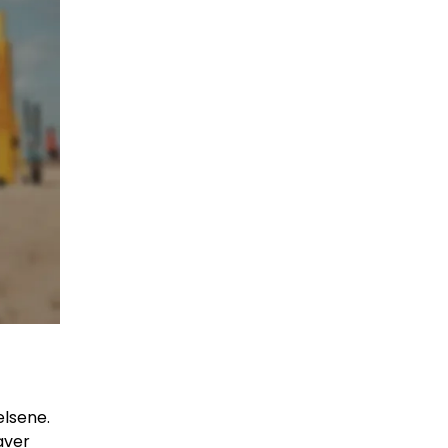
elsene.
aver