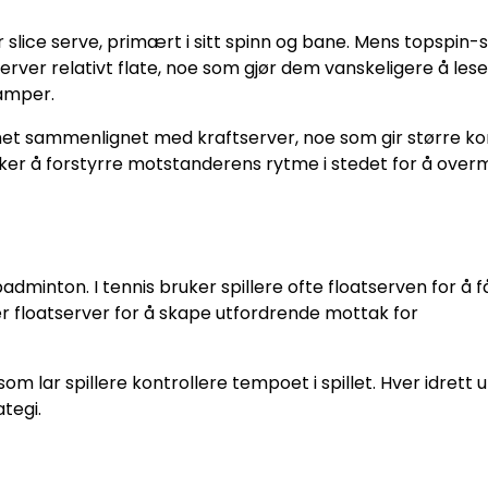
r slice serve, primært i sitt spinn og bane. Mens topspin-
server relativt flate, noe som gjør dem vanskeligere å les
kamper.
ghet sammenlignet med kraftserver, noe som gir større ko
nsker å forstyrre motstanderens rytme i stedet for å ove
badminton. I tennis bruker spillere ofte floatserven for å f
ter floatserver for å skape utfordrende mottak for
som lar spillere kontrollere tempoet i spillet. Hver idrett 
tegi.