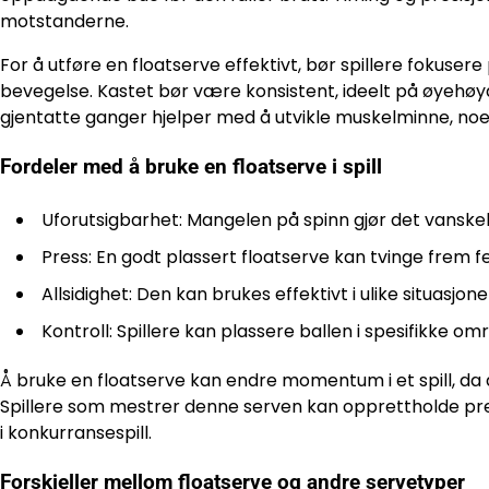
motstanderne.
For å utføre en floatserve effektivt, bør spillere fokusere 
bevegelse. Kastet bør være konsistent, ideelt på øyehøyde
gjentatte ganger hjelper med å utvikle muskelminne, noe
Fordeler med å bruke en floatserve i spill
Uforutsigbarhet: Mangelen på spinn gjør det vanskel
Press: En godt plassert floatserve kan tvinge frem fe
Allsidighet: Den kan brukes effektivt i ulike situasjon
Kontroll: Spillere kan plassere ballen i spesifikke
Å bruke en floatserve kan endre momentum i et spill, da de
Spillere som mestrer denne serven kan opprettholde pres
i konkurransespill.
Forskjeller mellom floatserve og andre servetyper