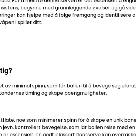
rutsi. For å mestre denne serven er det essensielt å enga
onsistens, begynne med grunnleggende øvelser og gå vider
inger kan hjelpe med å følge fremgang og identifisere 
åpen i spillet ditt.
tig?
et av minimal spinn, som får ballen til å bevege seg uforu
tstandernes timing og skape poengmuligheter.
etflate, noe som minimerer spinn for å skape en unik bane
jevn, kontrollert bevegelse, som lar ballen reise med en 
n er essensielt; en godt plassert floatserve kan overrask