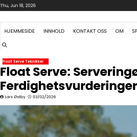
Skip
Thu, Jun 18, 2026
to
content
HJEMMESIDE
INNHOLD
KONTAKT OSS
OM
S
Float Serve Teknikker
Float Serve: Servering
Ferdighetsvurderinge
Lars Østby
03/02/2026