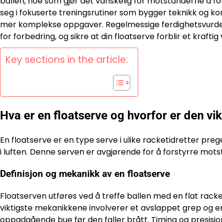
ballen, noe som gjør det vanskelig for motstanderne å fo
seg i fokuserte treningsrutiner som bygger teknikk og k
mer komplekse oppgaver. Regelmessige ferdighetsvurder
for forbedring, og sikre at din floatserve forblir et kraftig v
Key sections in the article:
Hva er en floatserve og hvorfor er den vik
En floatserve er en type serve i ulike racketidretter preg
i luften. Denne serven er avgjørende for å forstyrre mo
Definisjon og mekanikk av en floatserve
Floatserven utføres ved å treffe ballen med en flat rack
viktigste mekanikkene involverer et avslappet grep og en 
oppadgående bue før den faller brått. Timing og presisjo