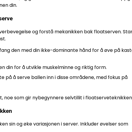
nen din.
serve
rverbevegelse og forstå mekanikken bak floatserven. Sta
st.
g fang den med din ikke-dominante hånd for å øve på kast
n din for å utvikle muskelminne og riktig form.
te på å serve ballen inn i disse områdene, med fokus på
noe som gir nybegynnere selvtillit i floatserveteknikken 
ikken
ken sin og øke variasjonen i server. Inkluder øvelser som