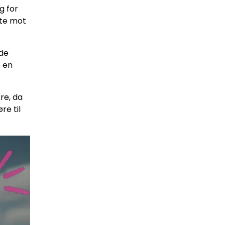
g for
tte mot
lde
e en
kre, da
re til