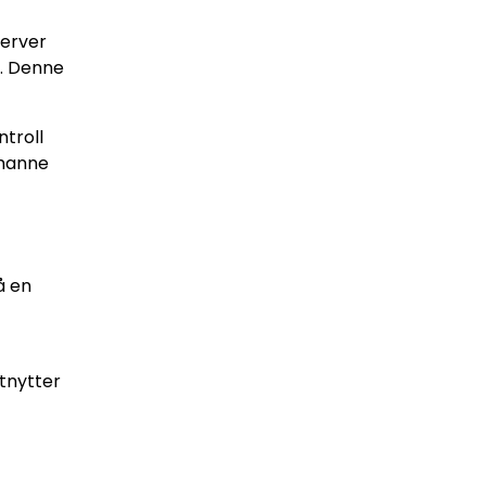
server
e. Denne
ntroll
rmanne
å en
utnytter