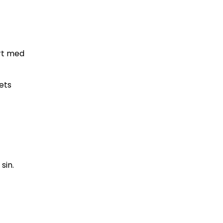
rt med
ets
sin.