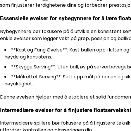
som finjusterer ferdighetene dine og forbedrer prestasjo
Essensielle øvelser for nybegynnere for å lære float
Nybegynnere bør fokusere på å utvikle en konsistent se
enkle øvelser som legger vekt på grep, posisjon og ballka
**Kast og Fang Øvelse**: Kast ballen opp i luften o
høyde og konsistens.
**Skygge Serving**: Uten ball, øv på serverbevegelse
**Målrettet Serving**: Sett opp mål på banen og sik
nøyaktighet.
Denne øvelsen hjelper med å etablere et solid fundament, 
Intermediære øvelser for å finjustere floatservetekn
Intermediære spillere bør fokusere på å finjustere teknik
utfordrer kontrollen og plasseringen din.