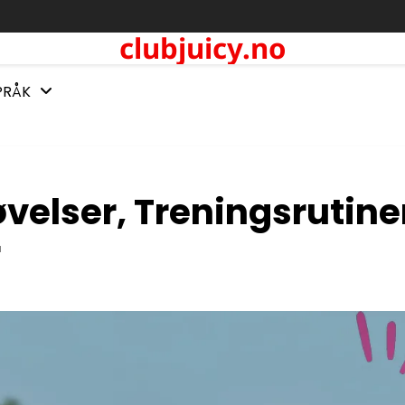
clubjuicy.no
PRÅK
øvelser, Treningsrutine
r